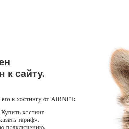
ен
 к сайту.
его к хостингу от AIRNET:
 Купить хостинг
казать тариф».
по подключению.